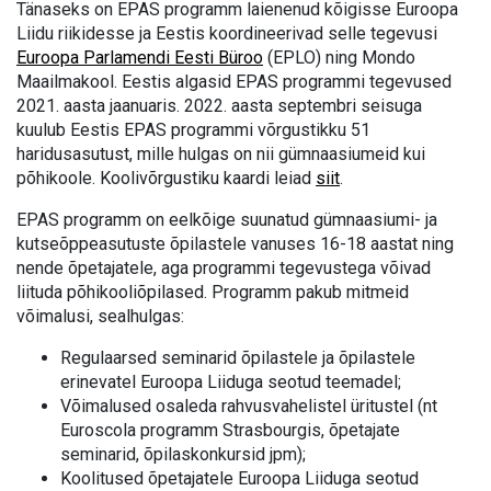
Tänaseks on EPAS programm laienenud kõigisse Euroopa
Liidu riikidesse ja Eestis koordineerivad selle tegevusi
Euroopa Parlamendi Eesti Büroo
(EPLO) ning Mondo
Maailmakool. Eestis algasid EPAS programmi tegevused
2021. aasta jaanuaris. 2022. aasta septembri seisuga
kuulub Eestis EPAS programmi võrgustikku 51
haridusasutust, mille hulgas on nii gümnaasiumeid kui
põhikoole. Koolivõrgustiku kaardi leiad
siit
.
EPAS programm on eelkõige suunatud gümnaasiumi- ja
kutseõppeasutuste õpilastele vanuses 16-18 aastat ning
nende õpetajatele, aga programmi tegevustega võivad
liituda põhikooliõpilased. Programm pakub mitmeid
võimalusi, sealhulgas:
Regulaarsed seminarid õpilastele ja õpilastele
erinevatel Euroopa Liiduga seotud teemadel;
Võimalused osaleda rahvusvahelistel üritustel (nt
Euroscola programm Strasbourgis, õpetajate
seminarid, õpilaskonkursid jpm);
Koolitused õpetajatele Euroopa Liiduga seotud