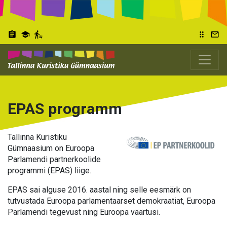
Liigu
edasi
põhisisu
assignment
school
transfer_within_a_station
drag_indicator
mail_outline
juurde
EPAS programm
Tallinna Kuristiku
Image
Gümnaasium on Euroopa
Parlamendi partnerkoolide
programmi (EPAS) liige.
EPAS sai alguse 2016. aastal ning selle eesmärk on
tutvustada Euroopa parlamentaarset demokraatiat, Euroopa
Parlamendi tegevust ning Euroopa väärtusi.