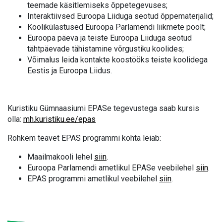
teemade käsitlemiseks õppetegevuses;
Interaktiivsed Euroopa Liiduga seotud õppematerjalid;
Koolikülastused Euroopa Parlamendi liikmete poolt;
Euroopa päeva ja teiste Euroopa Liiduga seotud
tähtpäevade tähistamine võrgustiku koolides;
Võimalus leida kontakte koostööks teiste koolidega
Eestis ja Euroopa Liidus.
Kuristiku Gümnaasiumi EPASe tegevustega saab kursis
olla:
mh.kuristiku.ee/epas
Rohkem teavet EPAS programmi kohta leiab:
Maailmakooli lehel
siin
.
Euroopa Parlamendi ametlikul EPASe veebilehel
siin
.
EPAS programmi ametlikul veebilehel
siin
.