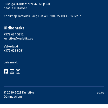
Bussiga liikudes: nr 9, 42, 51 ja 58
peatus K. Kärberi
Koolimaja lahtioleku aeg E-R kell 7.30 - 22.00, L-P suletud
Üldkontakt
+372 634 0212
kuristiku@kuristiku.ee
Valvelaud
+372 621 8081
Leia meid:
© 2019-2023 Kuristiku
sd.ee
Gümnaasium