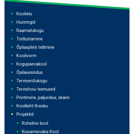
Põhinavigatsioon
Koolielu
Huviringid
Raamatukogu
Toitlustamine
Õpilaspileti tellimine
Koolivorm
Kogupäevakool
Õpilasesindus
Tervisenõukogu
Tervishoiu teenused
Printimine, paljundus, skann
Koolileht Kresku
Projektid
Roheline kool
Kiusamisvaba Kool