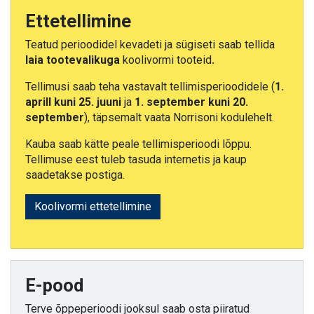
Ettetellimine
Teatud perioodidel kevadeti ja sügiseti saab tellida
laia tootevalikuga
koolivormi tooteid
.
Tellimusi saab teha vastavalt tellimisperioodidele (
1.
aprill kuni 25. juuni
ja
1. september kuni 20.
september
), täpsemalt vaata Norrisoni kodulehelt.
Kauba saab kätte peale tellimisperioodi lõppu.
Tellimuse eest tuleb tasuda internetis ja kaup
saadetakse postiga.
Koolivormi ettetellimine
E-pood
Terve õppeperioodi jooksul saab osta piiratud