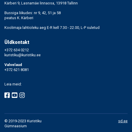
Kärberi 9, Lasnamäe linnaosa, 13918 Tallinn
Bussiga liikudes: nr 9, 42, 51 ja 58
peatus K. Kärberi
Koolimaja lahtioleku aeg E-R kell 7.30 - 22.00, L-P suletud
Üldkontakt
+372 634 0212
kuristiku@kuristiku.ee
Valvelaud
+372 621 8081
Leia meid:
© 2019-2023 Kuristiku
sd.ee
Gümnaasium