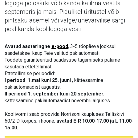
logoga polosärki võib kanda ka ilma vestita
septembris ja mais. Pidulikel üritustel võib
pintsaku asemel või valge/ühevärvilise särgi
peal kanda koolilogoga vesti.
Avatud aastaringne
e-pood
, 3-5 tööpäeva jooksul
saadetakse kaup Teie valitud pakiautomaati.
Toodete garanteeritud saadavuse tagamiseks palume
kasutada ettetellimist.
Ettetellimise perioodid:
I periood 1.mai kuni 25. juuni
, kättesaamine
pakiautomaadist augustis.
II periood 1. september kuni 20.september
,
kättesaamine pakiautomaadist novembri alguses.
Koolivormi saab proovida Norrisoni kaupluses Telliskivi
60/2 D-korpus, i hoone,
avatud E-R 10.00-17.00 ja L 11.00-
15.00.