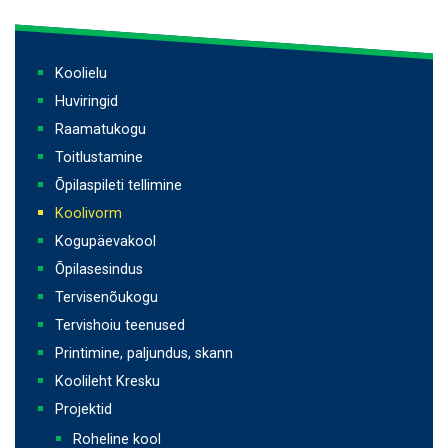
Põhinavigatsioon
Koolielu
Huviringid
Raamatukogu
Toitlustamine
Õpilaspileti tellimine
Koolivorm
Kogupäevakool
Õpilasesindus
Tervisenõukogu
Tervishoiu teenused
Printimine, paljundus, skann
Koolileht Kresku
Projektid
Roheline kool