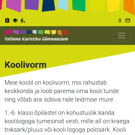
Liigu
edasi
põhisisu
assignment
school
transfer_within_a_station
drag_indicator
mail_outline
juurde
Koolivorm
Meie koolil on koolivorm, mis rahustab
keskkonda ja loob parema oma kooli tunde
ning võtab ära sobiva riide leidmise mure.
1.-6. klassi õpilastel on kohustuslik kanda
koolilogoga tumesinist vesti, mille all on kraega
triiksärk/pluus või kooli logoga polosärk. Kooli